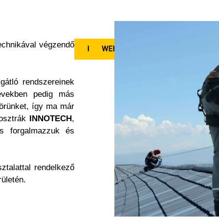
technikával végzendő
KAPCSOLAT
WEBSHOPUNK
átló rendszereinek
 években pedig más
körünket, így ma már
 osztrák
INNOTECH
,
is forgalmazzuk és
talattal rendelkező
ületén.