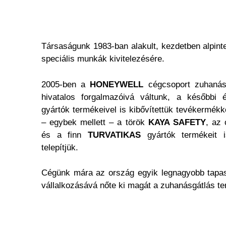
Társaságunk 1983-ban alakult, kezdetben alpin
speciális munkák kivitelezésére.
​2005-ben a
HONEYWELL
cégcsoport zuhanásg
hivatalos forgalmazóivá váltunk, a későbbi
gyártók termékeivel is kibővítettük tevékermék
– egybek mellett – a török
KAYA SAFETY
, az
és a finn
TURVATIKAS
gyártók termékeit 
telepítjük.
Cégünk mára az ország egyik legnagyobb tapasz
vállalkozásává nőte ki magát a zuhanásgátlás ter