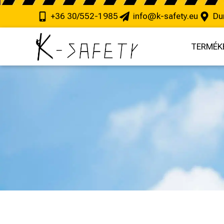
+36 30/552-1985
info@k-safety.eu
Du
TERMÉK