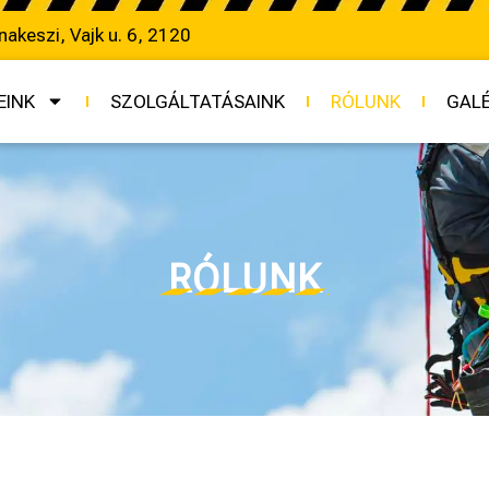
nakeszi, Vajk u. 6, 2120
EINK
SZOLGÁLTATÁSAINK
RÓLUNK
GALÉ
RÓLUNK