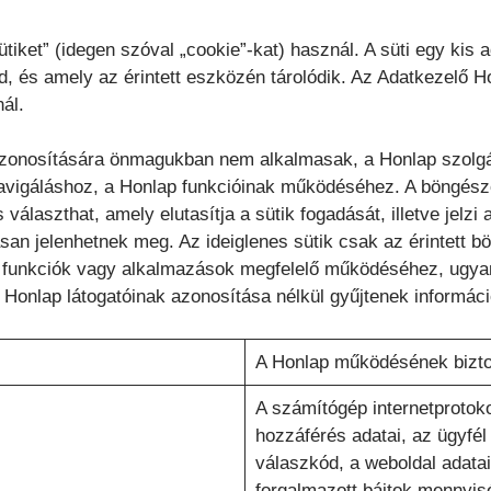
iket” (idegen szóval „cookie”-kat) használ. A süti egy kis a
, és amely az érintett eszközén tárolódik. Az Adatkezelő Ho
ál.
 azonosítására önmagukban nem alkalmasak, a Honlap szolgá
navigáláshoz, a Honlap funkcióinak működéséhez. A böngés
is választhat, amely elutasítja a sütik fogadását, illetve jelz
san jelenhetnek meg. Az ideiglenes sütik csak az érintett 
 funkciók vagy alkalmazások megfelelő működéséhez, ugyani
Honlap látogatóinak azonosítása nélkül gyűjtenek információ
A Honlap működésének bizto
A számítógép internetprotok
hozzáférés adatai, az ügyfél 
válaszkód, a weboldal adatai,
forgalmazott bájtok mennyisé