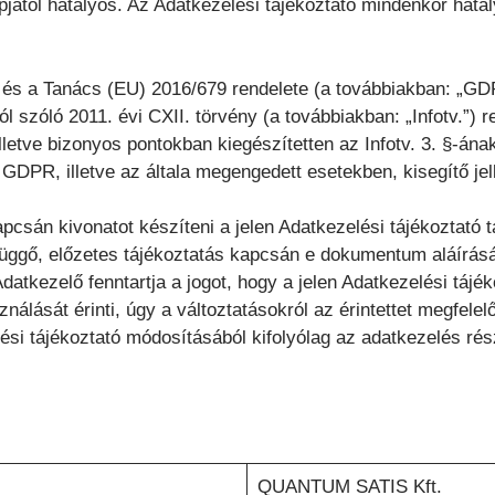
apjától hatályos. Az Adatkezelési tájékoztató mindenkor hatá
 és a Tanács (EU) 2016/679 rendelete (a továbbiakban: „GDP
l szóló 2011. évi CXII. törvény (a továbbiakban: „Infotv.”)
etve bizonyos pontokban kiegészítetten az Infotv. 3. §-ának
PR, illetve az általa megengedett esetekben, kisegítő jell
csán kivonatot készíteni a jelen Adatkezelési tájékoztató ta
üggő, előzetes tájékoztatás kapcsán e dokumentum aláírásá
datkezelő fenntartja a jogot, hogy a jelen Adatkezelési tá
nálását érinti, úgy a változtatásokról az érintettet megfelel
si tájékoztató módosításából kifolyólag az adatkezelés rés
QUANTUM SATIS Kft.