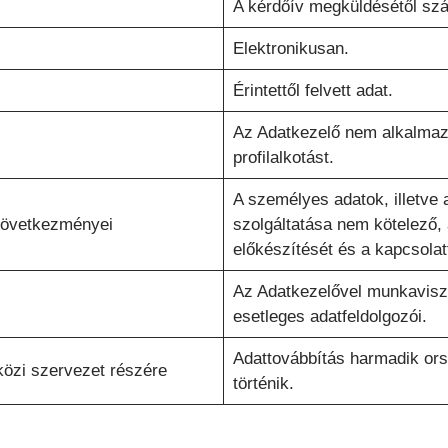
A kérdőív megküldésétől szá
Elektronikusan.
Érintettől felvett adat.
Az Adatkezelő nem alkalmaz
profilalkotást.
A személyes adatok, illetve 
következményei
szolgáltatása nem kötelező, 
előkészítését és a kapcsola
Az Adatkezelővel munkavisz
esetleges adatfeldolgozói.
Adattovábbítás harmadik or
özi szervezet részére
történik.