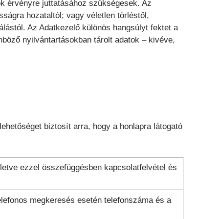
ok érvényre juttatásához szükségesek. Az
ságra hozataltól; vagy véletlen törléstől,
lástól. Az Adatkezelő különös hangsúlyt fektet a
böző nyilvántartásokban tárolt adatok – kivéve,
lehetőséget biztosít arra, hogy a honlapra látogató
letve ezzel összefüggésben kapcsolatfelvétel és
 telefonos megkeresés esetén telefonszáma és a
.