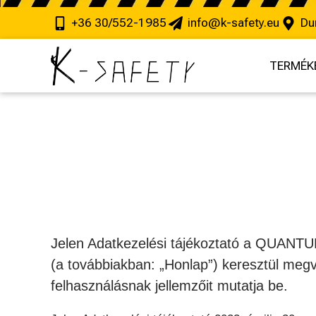
+36 30/552-1985
info@k-safety.eu
Du
TERMÉK
Jelen Adatkezelési tájékoztató a QUANTUM 
(a továbbiakban: „Honlap”) keresztül meg
felhasználásnak jellemzőit mutatja be.