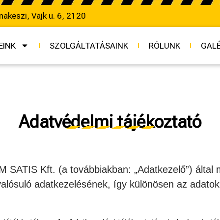
nakeszi, Vajk u. 6, 2120
EINK
SZOLGÁLTATÁSAINK
RÓLUNK
GALÉ
Adatvédelmi tájékoztató
SATIS Kft. (a továbbiakban: „Adatkezelő”) által m
valósuló adatkezelésének, így különösen az adatok