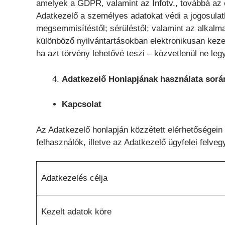
amelyek a GDPR, valamint az Infotv., továbbá az 
Adatkezelő a személyes adatokat védi a jogosulatla
megsemmisítéstől; sérüléstől; valamint az alkalma
különböző nyilvántartásokban elektronikusan keze
ha azt törvény lehetővé teszi – közvetlenül ne le
Adatkezelő Honlapjának használata sorá
Kapcsolat
Az Adatkezelő honlapján közzétett elérhetőségein é
felhasználók, illetve az Adatkezelő ügyfelei felve
Adatkezelés célja
Kezelt adatok köre