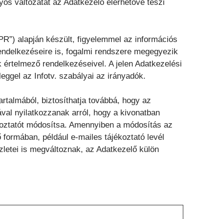
lyos változatát az Adatkezelő elérhetővé teszi
R”) alapján készült, figyelemmel az információs
 rendelkezéseire is, fogalmi rendszere megegyezik
 értelmező rendelkezéseivel. A jelen Adatkezelési
eggel az Infotv. szabályai az irányadók.
rtalmából, biztosíthatja továbbá, hogy az
val nyilatkozzanak arról, hogy a kivonatban
jékoztatót módosítsa. Amennyiben a módosítás az
ő formában, például e-mailes tájékoztató levél
zletei is megváltoznak, az Adatkezelő külön