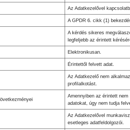
Az Adatkezelővel kapcsolatb
A GPDR 6. cikk (1) bekezdés 
A kérdés sikeres megválaszol
legfeljebb az érintett kérésér
Elektronikusan.
Érintettől felvett adat.
Az Adatkezelő nem alkalmaz
profilalkotást.
Amennyiben az érintett nem 
következményei
adatokat, úgy nem tudja felv
Az Adatkezelővel munkavisz
esetleges adatfeldolgozói.