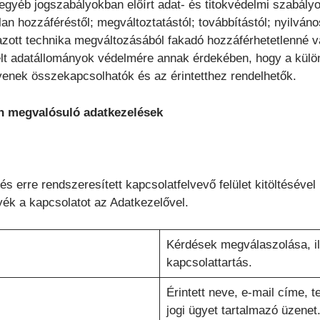
egyéb jogszabályokban előírt adat- és titokvédelmi szabály
n hozzáféréstől; megváltoztatástól; továbbítástól; nyilvános
zott technika megváltozásából fakadó hozzáférhetetlenné vá
lt adatállományok védelmére annak érdekében, hogy a külön
gyenek összekapcsolhatók és az érintetthez rendelhetők.
n megvalósuló adatkezelések
s erre rendszeresített kapcsolatfelvevő felület kitöltésével 
gyék a kapcsolatot az Adatkezelővel.
Kérdések megválaszolása, il
kapcsolattartás.
Érintett neve, e-mail címe,
jogi ügyet tartalmazó üzenet