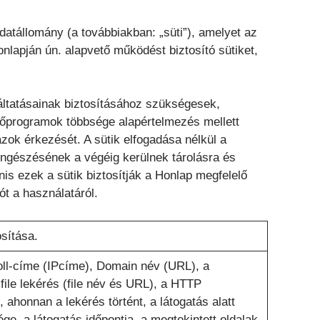
datállomány (a továbbiakban: „süti”), amelyet az
nlapján ún. alapvető működést biztosító sütiket,
ltatásainak biztosításához szükségesek,
zőprogramok többsége alapértelmezés mellett
i azok érkezését. A sütik elfogadása nélkül a
böngészésének a végéig kerülnek tárolásra és
s ezek a sütik biztosítják a Honlap megfelelő
t a használatáról.
sítása.
oll-címe (IPcíme), Domain név (URL), a
file lekérés (file név és URL), a HTTP
 ahonnan a lekérés történt, a látogatás alatt
ge, a látogatás időpontja, a megtekintett oldalak