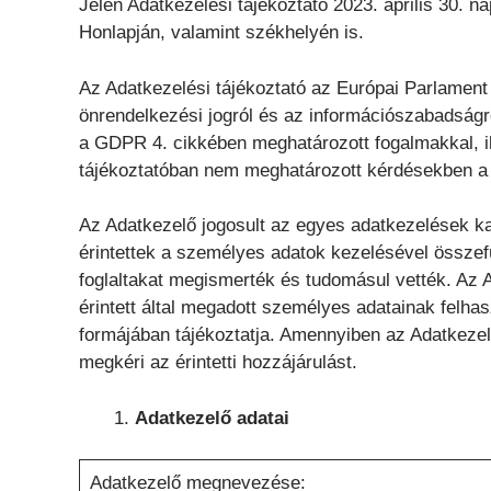
Jelen Adatkezelési tájékoztató 2023. április 30. n
Honlapján, valamint székhelyén is.
Az Adatkezelési tájékoztató az Európai Parlament
önrendelkezési jogról és az információszabadságró
a GDPR 4. cikkében meghatározott fogalmakkal, ill
tájékoztatóban nem meghatározott kérdésekben a GD
Az Adatkezelő jogosult az egyes adatkezelések kap
érintettek a személyes adatok kezelésével összef
foglaltakat megismerték és tudomásul vették. Az A
érintett által megadott személyes adatainak felhasz
formájában tájékoztatja. Amennyiben az Adatkezelé
megkéri az érintetti hozzájárulást.
Adatkezelő adatai
Adatkezelő megnevezése: