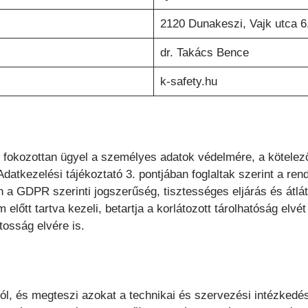
2120 Dunakeszi, Vajk utca 6
dr. Takács Bence
k-safety.hu
n fokozottan ügyel a személyes adatok védelmére, a kötelező
datkezelési tájékoztató 3. pontjában foglaltak szerint a r
n a GDPR szerinti jogszerűség, tisztességes eljárás és átl
 előtt tartva kezeli, betartja a korlátozott tárolhatóság elv
tosság elvére is.
, és megteszi azokat a technikai és szervezési intézkedése